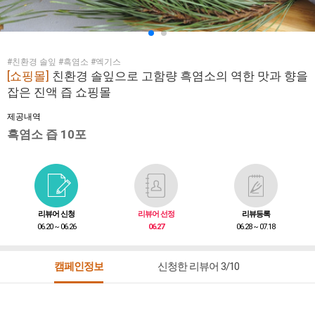
#친환경 솔잎 #흑염소 #엑기스
[쇼핑몰]
친환경 솔잎으로 고함량 흑염소의 역한 맛과 향을
잡은 진액 즙 쇼핑몰
제공내역
흑염소 즙 10포
리뷰어 신청
리뷰어 선정
리뷰등록
06.20 ~ 06.26
06.27
06.28 ~ 07.18
캠페인정보
신청한 리뷰어 3/10