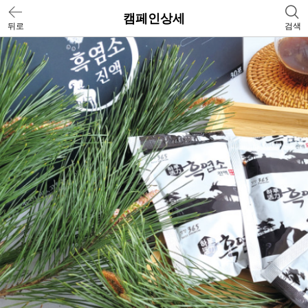
캠페인상세
뒤로
검색