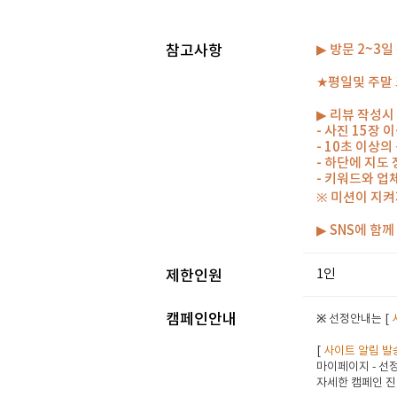
참고사항
▶ 방문 2~3
★평일및 주말 
▶ 리뷰 작성시
- 사진 15장
- 10초 이상
- 하단에 지도
- 키워드와 업
※ 미션이 지켜
▶ SNS에 함
1인
제한인원
캠페인안내
※ 선정안내는 [
[
사이트 알림 발
마이페이지 - 선정
자세한 캠페인 진