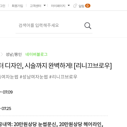
0
그인
회원가입
고객센터
마이페이지
알림
성남/용인
네이버블로그
 디자인, 시술까지 완벽하게! [리니끄브로우]
동여자눈썹 #성남여자눈썹 #리니끄브로우
~ 07.09
~ 07.25
내역: 20만원상당 눈썹문신, 20만원상당 헤어라인,