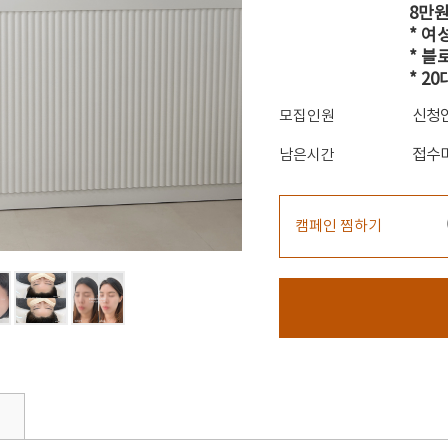
8만원
* 여
* 
* 2
신청
모집인원
접수
남은시간
캠페인 찜하기