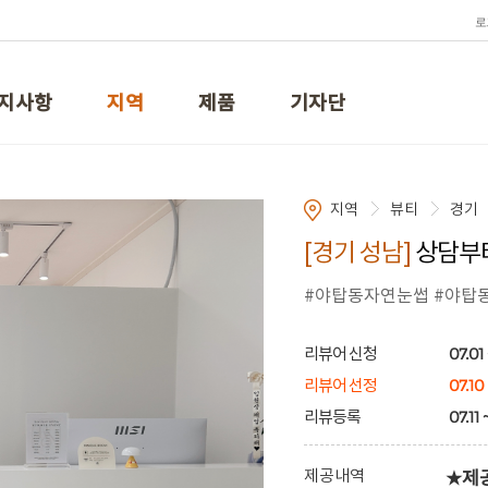
로
지사항
지역
제품
기자단
지역
뷰티
경기
[경기 성남]
상담부터
#야탑동자연눈썹 #야탑
07.01 
리뷰어 신청
07.10
리뷰어 선정
07.11 
리뷰등록
제공내역
★제공