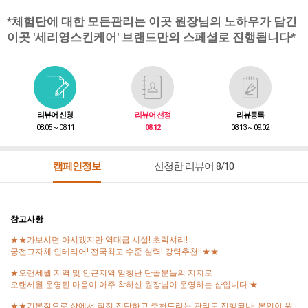
*체험단에 대한 모든관리는 이곳 원장님의 노하우가 담긴
이곳 '세리영스킨케어' 브랜드만의 스페셜로 진행됩니다*
리뷰어 신청
리뷰어 선정
리뷰등록
08.05 ~ 08.11
08.12
08.13 ~ 09.02
캠페인정보
신청한 리뷰어 8/10
참고사항
★★가보시면 아시겠지만 역대급 시설! 초럭셔리!
궁전그자체 인테리어! 전국최고 수준 실력! 강력추천!!★★
★오랜세월 지역 및 인근지역 엄청난 단골분들의 지지로
오랜세월 운영된 마음이 아주 착하신 원장님이 운영하는 샵입니다.★
★★기본적으로 샵에서 직접 진단하고 추천드리는 관리로 진행되나, 본인이 원