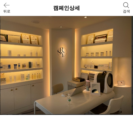
캠페인상세
뒤로
검색