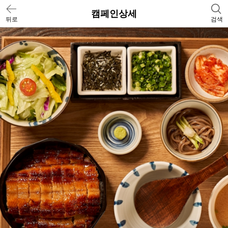
캠페인상세
뒤로
검색