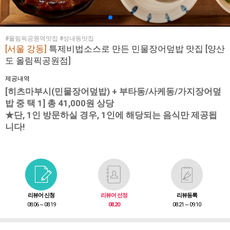
#올림픽공원역맛집 #성내동맛집
[서울 강동]
특제비법소스로 만든 민물장어덮밥 맛집 [양산
도 올림픽공원점]
제공내역
[히츠마부시(민물장어덮밥) + 부타동/사케동/가지장어덮
밥 중 택 1] 총 41,000원 상당
★단, 1인 방문하실 경우, 1인에 해당되는 음식만 제공됩
니다!
리뷰어 신청
리뷰어 선정
리뷰등록
08.06 ~ 08.19
08.20
08.21 ~ 09.10