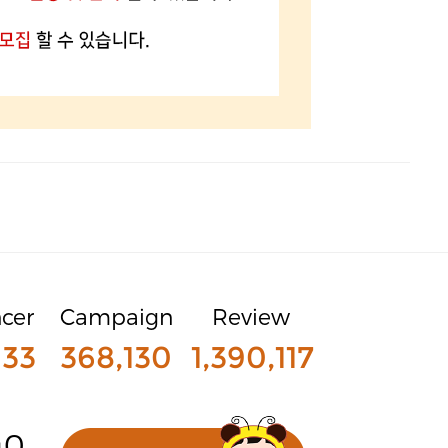
ncer
Campaign
Review
933
368,130
1,390,117
40