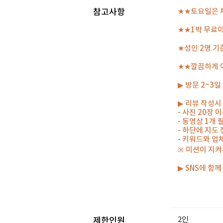
참고사항
★★토요일은
★★1박 무료이
★성인 2명 기
★★깔끔하게 
▶ 방문 2~3
▶ 리뷰 작성시
- 사진 20장
- 동영상 1개
- 하단에 지도
- 키워드와 업
※ 미션이 지켜
▶ SNS에 함
2인
제한인원