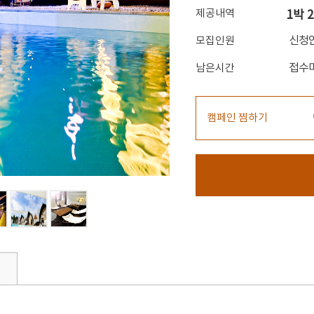
제공내역
1박 
신청
모집인원
접수
남은시간
캠페인 찜하기