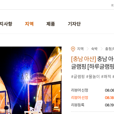
로
지사항
지역
제품
기자단
지역
숙박
충청/
[충남 아산]
충남 아
글램핑 [하루글램핑
#글램핑 #물놀이 #쾌적 
08.08
리뷰어 신청
08.18
리뷰어 선정
08.19
리뷰등록