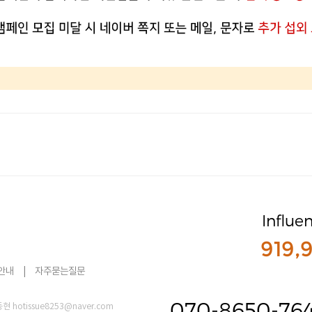
Influe
919,
안내
|
자주묻는질문
070-8650-76
hotissue8253@naver.com