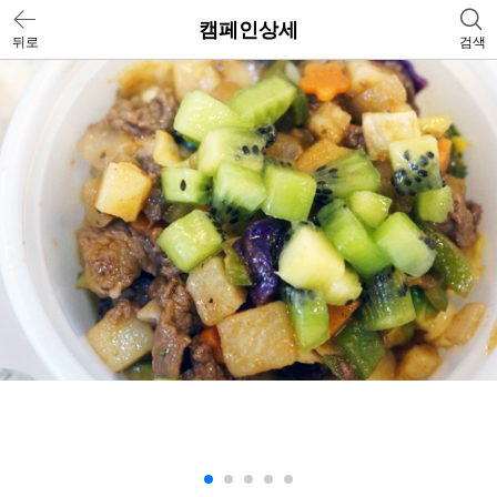
캠페인상세
뒤로
검색