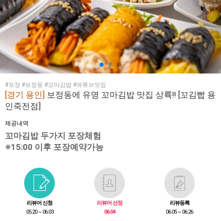
#포장 #보정동 #꼬마김밥 #유튜브맛집
[경기 용인]
보정동에 유명 꼬마김밥 맛집 상륙!! [꼬김빱 용
인죽전점]
제공내역
꼬마김밥 두가지 포장체험
※15:00 이후 포장예약가능
리뷰어 신청
리뷰어 선정
리뷰등록
05.20 ~ 06.03
06.04
06.05 ~ 06.26