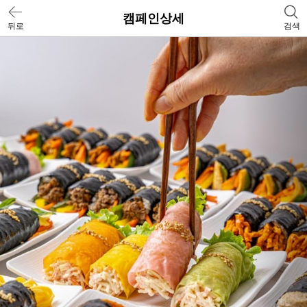
캠페인상세
뒤로
검색