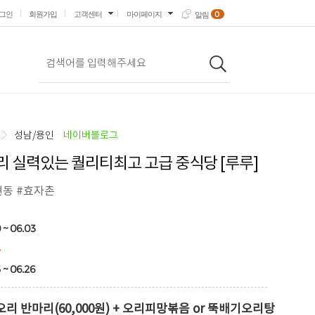
0
그인
회원가입
고객센터
마이페이지
알림
성남/용인
네이버블로그
 실력있는 퀄리티최고 고급 중식당 [루루]
현동 #효자촌
 ~ 06.03
4
 ~ 06.26
리 반마리(60,000원) + 오리피망볶음 or 뚝배기오리탕