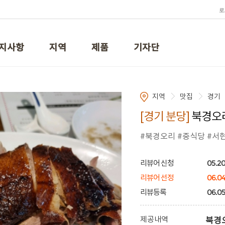
로
지사항
지역
제품
기자단
지역
맛집
경기
[경기 분당]
북경오리
#북경오리 #중식당 #서
05.20
리뷰어 신청
06.0
리뷰어 선정
06.05
리뷰등록
제공내역
북경오