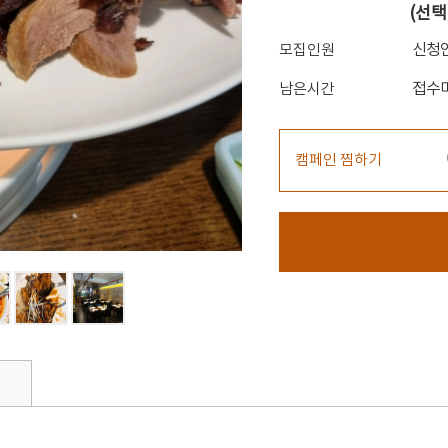
(선택
신청
모집인원
접수
남은시간
캠페인 찜하기