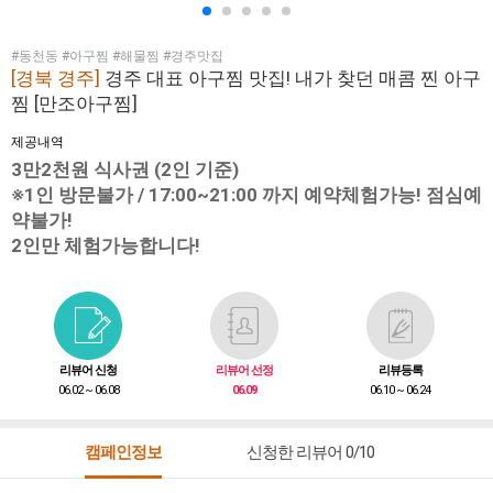
#동천동 #아구찜 #해물찜 #경주맛집
[경북 경주]
경주 대표 아구찜 맛집! 내가 찾던 매콤 찐 아구
찜 [만조아구찜]
제공내역
3만2천원 식사권 (2인 기준)
※1인 방문불가 / 17:00~21:00 까지 예약체험가능! 점심예
약불가!
2인만 체험가능합니다!
리뷰어 신청
리뷰어 선정
리뷰등록
06.02 ~ 06.08
06.09
06.10 ~ 06.24
캠페인정보
신청한 리뷰어 0/10