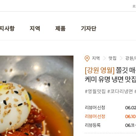
로
지사항
지역
제품
기자단
지역
맛집
강원/
[강원 영월]
쫄깃 매
케미 유명 냉면 맛
#영월맛집 #코다리냉면 
06.02
리뷰어 신청
06.10
리뷰어 선정
06.11 
리뷰등록