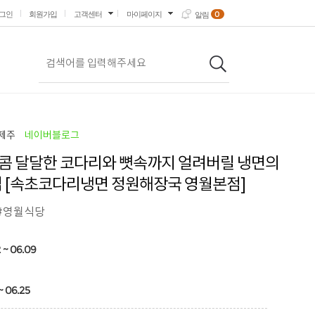
0
그인
회원가입
고객센터
마이페이지
알림
제주
네이버블로그
콤 달달한 코다리와 뼛속까지 얼려버릴 냉면의
집 [속초코다리냉면 정원해장국 영월본점]
#영월식당
 ~ 06.09
~ 06.25