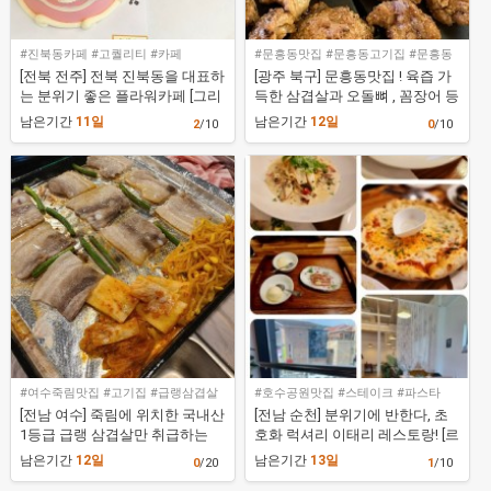
#진북동카페 #고퀄리티 #카페
#문흥동맛집 #문흥동고기집 #문흥동
삼겹살 #문흥동회식
[전북 전주] 전북 진북동을 대표하
[광주 북구] 문흥동맛집 ! 육즙 가
는 분위기 좋은 플라워카페 [그리
득한 삼겹살과 오돌뼈 , 꼼장어 등
고 오늘(레터링케이크)]
다양한 안주들도 공존하는 문흥
남은기간
11일
남은기간
12일
2
/10
0
/10
동 최고 맛집! [소문난 오돌뼈 문
흥점]
#여수죽림맛집 #고기집 #급랭삼겹살
#호수공원맛집 #스테이크 #파스타
#냉삼
[전남 여수] 죽림에 위치한 국내산
[전남 순천] 분위기에 반한다, 초
1등급 급랭 삼겹살만 취급하는
호화 럭셔리 이태리 레스토랑! [르
냉삼 맛집 [옥희네 여수죽림본점]
필리에]
남은기간
12일
남은기간
13일
0
/20
1
/10