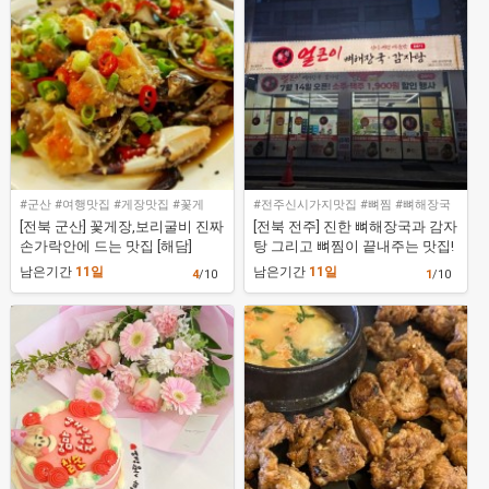
#군산 #여행맛집 #게장맛집 #꽃게
#전주신시가지맛집 #뼈찜 #뼈해장국
#감자탕
[전북 군산] 꽃게장,보리굴비 진짜
[전북 전주] 진한 뼈해장국과 감자
손가락안에 드는 맛집 [해담]
탕 그리고 뼈찜이 끝내주는 맛집!
[신얼큰이뼈해장국감자탕 전주
남은기간
11일
남은기간
11일
4
/10
1
/10
신시가지점]