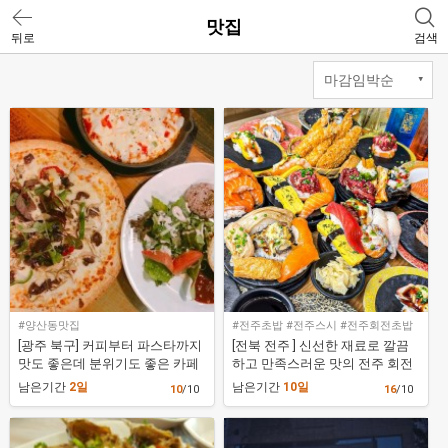
맛집
뒤로
검색
#양산동맛집
#전주초밥 #전주스시 #전주회전초밥
[광주 북구] 커피부터 파스타까지
[전북 전주 ] 신선한 재료로 깔끔
맛도 좋은데 분위기도 좋은 카페
하고 만족스러운 맛의 전주 회전
[카페레몬테이블 양산점]
초밥 맛집 [스시이안앤 도청신시
남은기간
2일
남은기간
10일
10
/10
16
/10
가지점]