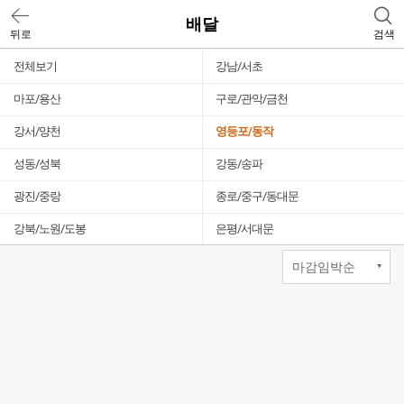
배달
뒤로
검색
전체보기
강남/서초
마포/용산
구로/관악/금천
강서/양천
영등포/동작
성동/성북
강동/송파
광진/중랑
종로/중구/동대문
강북/노원/도봉
은평/서대문