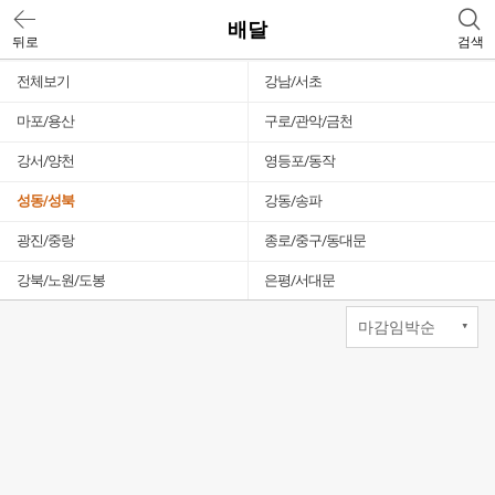
배달
뒤로
검색
전체보기
강남/서초
마포/용산
구로/관악/금천
강서/양천
영등포/동작
성동/성북
강동/송파
광진/중랑
종로/중구/동대문
강북/노원/도봉
은평/서대문