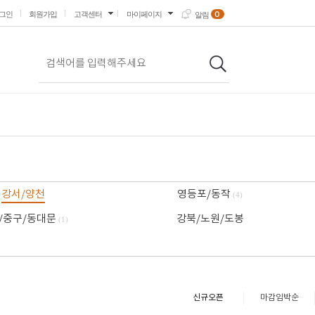
0
그인
회원가입
고객센터
마이페이지
알림
강서/양천
영등포/동작
(4)
/중구/동대문
강북/노원/도봉
(1)
신규오픈
마감임박순