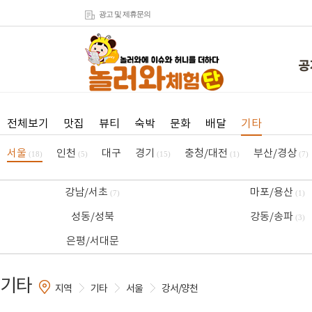
광고 및 제휴문의
공
전체보기
맛집
뷰티
숙박
문화
배달
기타
서울
인천
대구
경기
충청/대전
부산/경상
(18)
(5)
(15)
(1)
(7)
강남/서초
마포/용산
(7)
(1)
성동/성북
강동/송파
(3)
은평/서대문
기타
지역
기타
서울
강서/양천