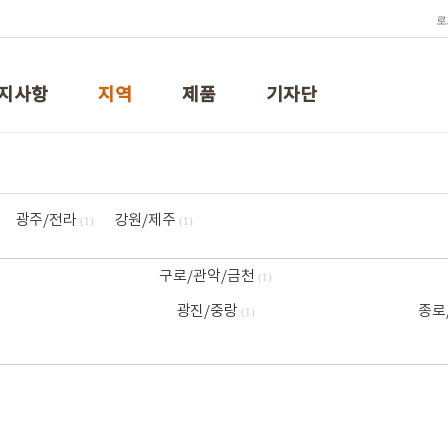
로
지사항
지역
제품
기자단
광주/전라
강원/제주
(1)
(1)
구로/관악/금천
(1)
광진/중랑
종로
(1)