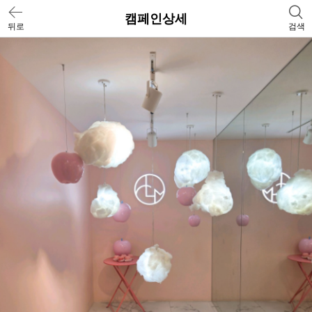
캠페인상세
뒤로
검색