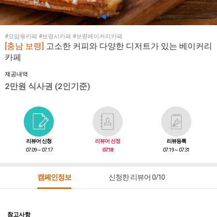
#요암동카페 #보령시카페 #보령베이커리카페
[충남 보령]
고소한 커피와 다양한 디저트가 있는 베이커리
카페
제공내역
2만원 식사권 (2인기준)
리뷰어 신청
리뷰어 선정
리뷰등록
07.09 ~ 07.17
07.18
07.19 ~ 07.31
캠페인정보
신청한 리뷰어 0/10
참고사항