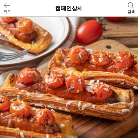
캠페인상세
뒤로
검색