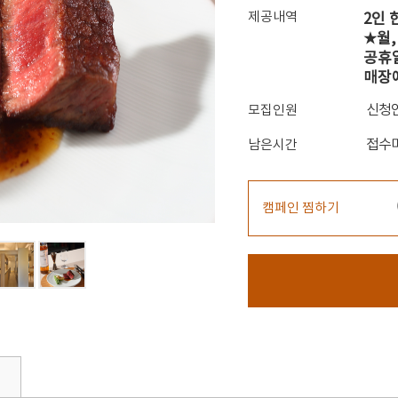
제공내역
2인
★월,
공휴
매장
신청
모집인원
접수
남은시간
캠페인 찜하기