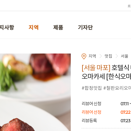
로
지사항
지역
제품
기자단
지역
맛집
서울
[서울 마포]
호텔식 
오마카세 [한식오마
#합정맛집 #철판요리오
07.11 
리뷰어 신청
07.22
리뷰어 선정
07.23 
리뷰등록