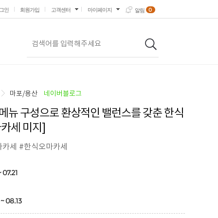
0
그인
회원가입
고객센터
마이페이지
알림
마포/용산
네이버블로그
메뉴 구성으로 환상적인 밸런스를 갖춘 한식
카세 미지]
마카세 #한식오마카세
~ 07.21
~ 08.13