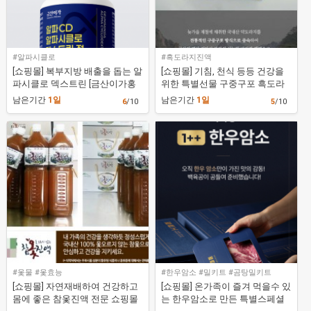
#알파시클로
#흑도라지진액
[쇼핑몰] 복부지방 배출을 돕는 알
[쇼핑몰] 기침, 천식 등등 건강을
파시클로 덱스트린 [금산이가홍
위한 특별선물 구중구포 흑도라
삼]
지 진액 [금산이가홍삼]
남은기간
1일
남은기간
1일
6
/10
5
/10
#옻물 #옻효능
#한우암소 #밀키트 #곰탕밀키트
[쇼핑몰] 자연재배하여 건강하고
[쇼핑몰] 온가족이 즐겨 먹을수 있
몸에 좋은 참옻진액 전문 쇼핑몰
는 한우암소로 만든 특별스페셜