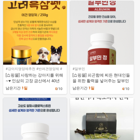
[금산이가홍삼]
홍삼]
#강아지영양제추천 #반려견영양제 #
#알부민
흑삼
[쇼핑몰] 사랑하는 강아지를 위해
[쇼핑몰] 피곤함에 찌든 현대인들
~♥ 인삼의 고장 금산에서 40년
을 위한 활력을 넣어주는 알부민
넘게 대를 이어 전통과 신뢰를 지
영양제 [금산이가홍삼]
남은기간
1일
남은기간
1일
0
/10
4
/10
키는 홍삼 전문 쇼핑몰 [금산이가
홍삼]