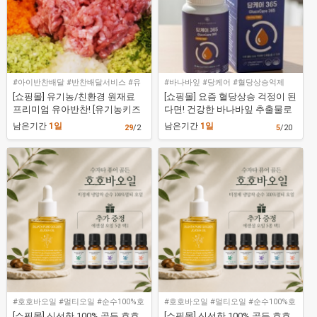
#아이반찬배달 #반찬배달서비스 #유
#바나바잎 #당케어 #혈당상승억제
기농유아반찬 #유기농아이반찬 #유기
[쇼핑몰] 유기농/친환경 원재료
[쇼핑몰] 요즘 혈당상승 걱정이 된
농키즈앤푸드
프리미엄 유아반찬! [유기농키즈
다면! 건강한 바나바잎 추출물로
앤푸드 유아반찬]
관리해보세요!
남은기간
1일
남은기간
1일
29
/2
5
/20
#호호바오일 #멀티오일 #순수100%호
#호호바오일 #멀티오일 #순수100%호
호바오일
호바오일
[쇼핑몰] 신선한 100% 골든 호호
[쇼핑몰] 신선한 100% 골든 호호