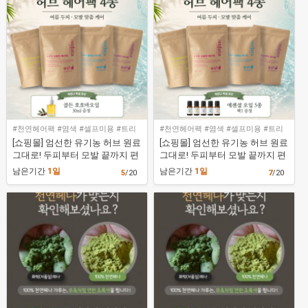
#천연헤어팩 #염색 #셀프미용 #트리
#천연헤어팩 #염색 #셀프미용 #트리
트먼트 #손상모
트먼트 #손상모
[쇼핑몰] 엄선한 유기농 허브 원료
[쇼핑몰] 엄선한 유기농 허브 원료
그대로! 두피부터 모발 끝까지 편
그대로! 두피부터 모발 끝까지 편
안한 100% 천연 홈케어 4종 (구매
안한 100% 천연 홈케어 4종 (NO
남은기간
1일
남은기간
1일
5
/20
7
/20
평+블로그 포스팅)
구매평, 바로배송)