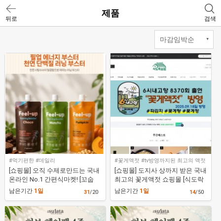
제품
뒤로
검색
#먹기편한 #데일리
#꽃게액젓 #tv방영까지된 최고의 액젓
[쇼핑몰] 오직 수제로만드는 국내
[쇼핑몰] 도지사 상까지 받은 국내
온라인 No.1 간편식마켓! [꼬숩
최고의 꽃게액젓 쇼핑몰 [식도락
네]
상점]
남은기간
1일
남은기간
1일
31
/20
14
/50