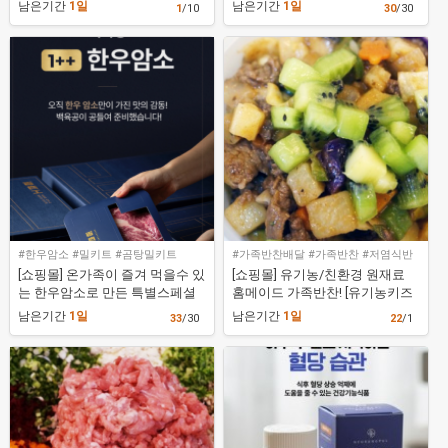
갈비탕밀키트 [백육공]
남은기간
1일
남은기간
1일
1
/10
30
/30
#한우암소 #밀키트 #곰탕밀키트
#가족반찬배달 #가족반찬 #저염식반
찬 #저염식반찬배달 #유기농키즈앤푸
[쇼핑몰] 온가족이 즐겨 먹을수 있
[쇼핑몰] 유기농/친환경 원재료
드
는 한우암소로 만든 특별스페셜
홈메이드 가족반찬! [유기농키즈
곰탕 밀키트 [백육공]
앤푸드 가족반찬]
남은기간
1일
남은기간
1일
33
/30
22
/1