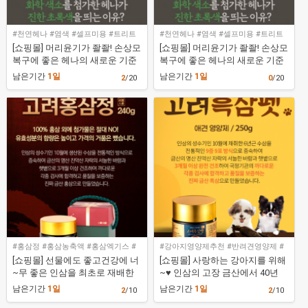
#천연헤나 #염색 #셀프미용 #트리트
#천연헤나 #염색 #셀프미용 #트리트
먼트 #손상모
먼트 #손상모
[쇼핑몰] 머리윤기가 좔좔! 손상모
[쇼핑몰] 머리윤기가 좔좔! 손상모
복구에 좋은 헤나의 새로운 기준
복구에 좋은 헤나의 새로운 기준
을 제시하는 대한민국 대표 헤나
을 제시하는 대한민국 대표 헤나
남은기간
1일
남은기간
1일
2
/20
0
/20
트리트먼트 (바로배송)
트리트먼트 (구매평+블로그포스
팅)
#홍삼정 #홍삼농축액 #홍삼엑기스 #
#강아지영양제추천 #반려견영양제 #
홍삼선물
흑삼
[쇼핑몰] 선물에도 좋고건강에 너
[쇼핑몰] 사랑하는 강아지를 위해
~무 좋은 인삼을 최초로 재배한
~♥ 인삼의 고장 금산에서 40년
진악산에서 40년 넘게 대를 이어
넘게 대를 이어 전통과 신뢰를 지
남은기간
1일
남은기간
1일
2
/10
2
/10
온 100% 순수 홍삼 고려홍삼정
키는 홍삼 전문 쇼핑몰 [금산이가