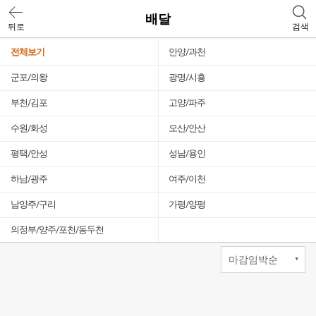
배달
뒤로
검색
전체보기
안양/과천
군포/의왕
광명/시흥
부천/김포
고양/파주
수원/화성
오산/안산
평택/안성
성남/용인
하남/광주
여주/이천
남양주/구리
가평/양평
의정부/양주/포천/동두천