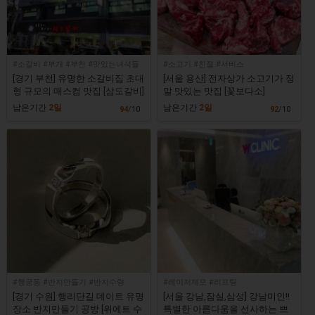
#소갈비 #부개 #부천 #맛있는녀석들
#소고기 #친절 #서비스
[경기 부천] 유명한 소갈비집 초대
[서울 용산] 전자상가 소고기가 정
형 규모의 매스컴 맛집 [삼도갈비]
말 맛있는 맛집 [꽃보다소]
남은기간
2일
남은기간
2일
94
/10
92
/10
#행궁동 #반지만들기 #반지수령
#레이저제모 #리프팅
[경기 수원] 행리단길 데이트 유명
[서울 강남,잠실,삼성] 강남미인!!
장소 반지만들기 공방 [위에트 수
특별한 아름다움을 선사하는 쁘