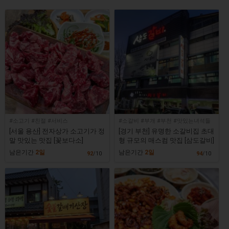
#소고기 #친절 #서비스
#소갈비 #부개 #부천 #맛있는녀석들
[서울 용산] 전자상가 소고기가 정
[경기 부천] 유명한 소갈비집 초대
말 맛있는 맛집 [꽃보다소]
형 규모의 매스컴 맛집 [삼도갈비]
남은기간
2일
남은기간
2일
92
/10
94
/10