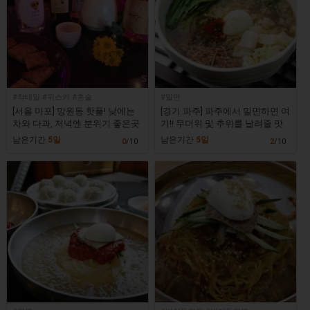
#칵테일 #위스키 #혼술
#밀면
[서울 마포] 망원동 핫플! 낮에는
[경기 파주] 파주에서 밀면하면 여
차와 다과, 저녁엔 분위기 좋은곳
기!! 무더위 및 추위를 날려줄 맛
에서 전통주, 칵테일, 위스키까
집! [해운대가야밀면 금촌직영점]
남은기간
5일
남은기간
5일
0
/10
2
/10
지? [호랑이라운지]