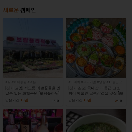
새로운
캠페인
#꽃 #화훼농원 #덕은
#구래역 #프리미엄 #냉삼 #1+등급고
기
[경기 고양] 서오릉 예쁜꽃들을 만
[경기 김포] 국내산 1+등급 고소
날수 있는 화훼농원 [보람플라워]
함이 예술인 급랭삼겹살 맛집 [88
냉삼 김포구래점]
남은기간
13일
남은기간
13일
1
/10
2
/10