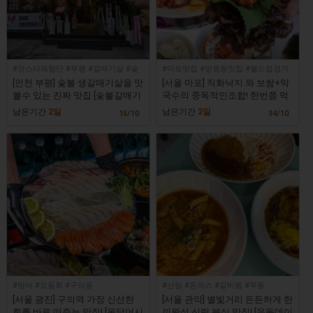
#인스타체험단 #부평 #갈매기살 #숯
#마포맛집 #망원동맛집 #월드컵경기
불구이 #소고기
장맛집 #망원역맛집
[인천 부평] 숯불 생갈매기살을 맛
[서울 마포] 직화낙지 와 보쌈+막
볼수 있는 진짜 맛집 [숯불갈매기
국수의 중독적인조합! 한번쯤 먹
산장]
어봐야 하는 맛집 [오봉집 망원점]
남은기간
2일
남은기간
2일
15
/10
34
/10
#방어 #모듬회 #구의동
#신림 #돈까스 #갈비찜 #우동
[서울 광진] 구의역 가장 신선한
[서울 관악] 별빛거리 든든하게 한
회를 바로 떠주는 맛집! [온달어시
끼완성 신림 분식 맛집! [우동데이