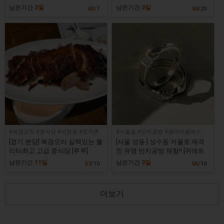
원]
띠전문점!! [W클리닉]
남은기간
3일
남은기간
3일
63
/7
60
/20
#북경오리 #중식당 #서현동 #효자촌
#서울숲 #반지공방 #원데이클래스
[경기 분당] 북경오리 실력있는 퀄
[서울 성동 ] 성수동 커플로 제격
리티최고 고급 중식당 [루루]
인 유명 반지공방 체험!! [위에트
성수]
남은기간
11일
남은기간
3일
57
/10
55
/10
더보기