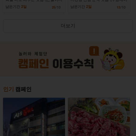
장]
신림본점]
남은기간
2일
남은기간
2일
25
/10
13
/10
더보기
인기
캠페인