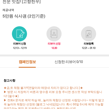
전문 맛집! [고향한우]
제공내역
5만원 식사권 (2인기준)
리뷰어 신청
리뷰어 선정
리뷰등록
12.13 ~ 12.19
12.20
12.21 ~ 01.10
캠페인정보
신청한 리뷰어 0/10
참고사항
★금,토 체험 불가!!(연말이라 매장내 자리가 없다고 합니다.)★
▶ 방문 시 저장하기 버튼과 영수증 리뷰 요청 주시면 센스껏 작성 부탁드립니
다! (필수★)
▶ 전화x 문자로 예약 하실 때 , 놀러와 체험단 선정된 사람입니다~ 이렇게 말고
꼭 놀러와 체험단 선정된 (블로그 닉네임)입니다. 혹시 00일 0시에 예약 가능할
까요? 라는 문장 꼭 지켜주시기 바랍니다. 부탁드립니다!!