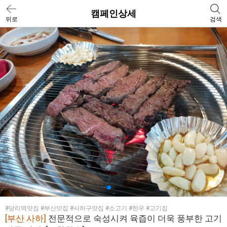
캠페인상세
뒤로
검색
#당리역맛집 #부산맛집 #사하구맛집 #소고기 #한우 #고기집
[부산 사하]
전문적으로 숙성시켜 육즙이 더욱 풍부한 고기