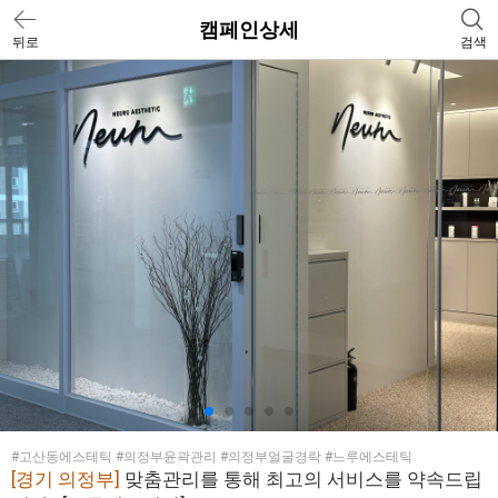
캠페인상세
뒤로
검색
#고산동에스테틱 #의정부윤곽관리 #의정부얼굴경락 #느루에스테틱
[경기 의정부]
맞춤관리를 통해 최고의 서비스를 약속드립