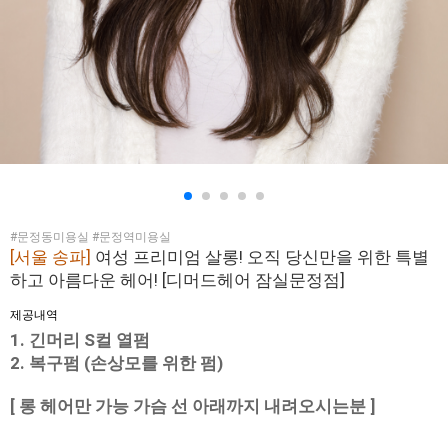
#문정동미용실 #문정역미용실
[서울 송파]
여성 프리미엄 살롱! 오직 당신만을 위한 특별
하고 아름다운 헤어! [디머드헤어 잠실문정점]
제공내역
1. 긴머리 S컬 열펌
2. 복구펌 (손상모를 위한 펌)
[ 롱 헤어만 가능 가슴 선 아래까지 내려오시는분 ]