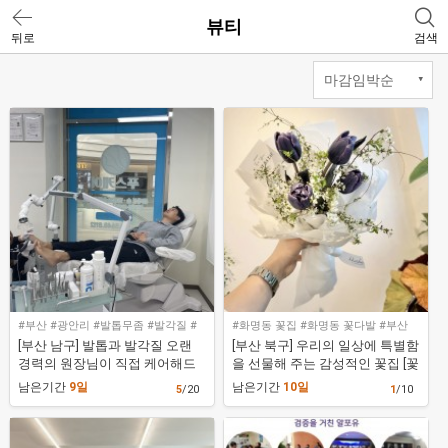
뷰티
뒤로
검색
#부산 #광안리 #발톱무좀 #발각질 #
#화명동 꽃집 #화명동 꽃다발 #부산
발톱케어
꽃집
[부산 남구] 발톱과 발각질 오랜
[부산 북구] 우리의 일상에 특별함
경력의 원장님이 직접 케어해드
을 선물해 주는 감성적인 꽃집 [꽃
립니다! [푸스케어 부산광안리W
바테 화명동꽃집]
남은기간
9일
남은기간
10일
5
/20
1
/10
스퀘어점]