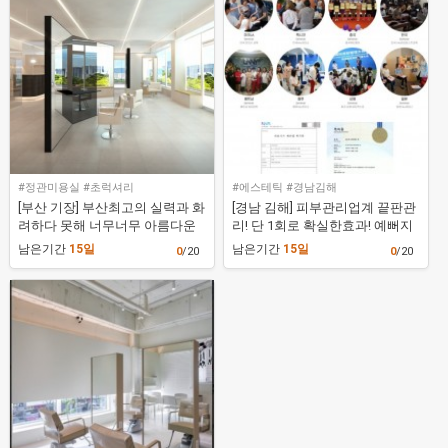
#정관미용실 #초럭셔리
#에스테틱 #경남김해
[부산 기장] 부산최고의 실력과 화
[경남 김해] 피부관리업계 끝판관
려하다 못해 너무너무 아름다운
리! 단 1회로 확실한효과! 예뻐지
초럭셔리 스페셜 헤어샵 [살롱드
고 날씬해지는 에스테틱 [알포유
남은기간
15일
남은기간
15일
0
/20
0
/20
케이정관점]
에너지 테라피32(김해)]