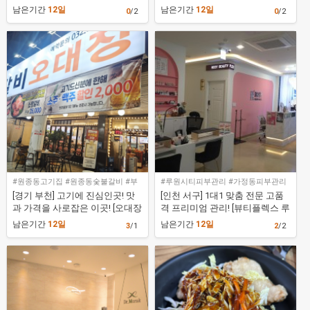
운동을 동시에! [패트릭스아웃컴
요! [끌리메 목포점]
남은기간
12일
남은기간
12일
0
/2
0
/2
문래점]
#원종동고기집 #원종동숯불갈비 #부
#루원시티피부관리 #가정동피부관리
천단체회식 #원종동맛집 #오대장숯불
#인천서구피부관리 #뷰티플렉스 루원
[경기 부천] 고기에 진심인곳! 맛
[인천 서구] 1대1 맞춤 전문 고품
갈비
시티점
과 가격을 사로잡은 이곳! [오대장
격 프리미엄 관리! [뷰티플렉스 루
숯불갈비]
원시티점]
남은기간
12일
남은기간
12일
3
/1
2
/2