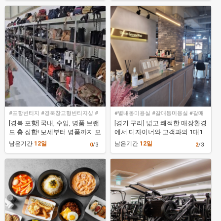
#포항빈티지 #경북창고형빈티지샵 #
#별내동미용실 #갈매동미용실 #갈매
경북빈티지샵 #라움빈티지
동레이어드펌 #어반그라운드헤어구리
[경북 포항] 국내, 수입, 명품 브랜
[경기 구리] 넓고 쾌적한 매장환경
갈매점
드 총 집합! 보세부터 명품까지 모
에서 디자이너와 고객과의 1대1
든 종류에 의류를 한 곳에서! [라
맞춤형 시술 미용실! [어반그라운
남은기간
12일
남은기간
12일
0
/3
2
/3
움빈티지]
드헤어 구리갈매점]