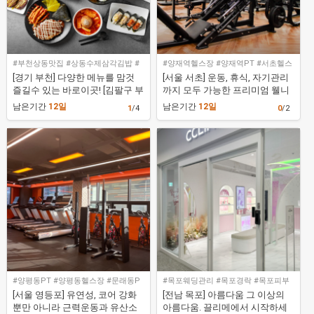
#부천상동맛집 #상동수제삼각김밥 #
#양재역헬스장 #양재역PT #서초헬스
부천수제삼각김밥 #김팔구부천상동점
장 #빌리프짐 양재역점
[경기 부천] 다양한 메뉴를 맘것
[서울 서초] 운동, 휴식, 자기관리
즐길수 있는 바로이곳! [김팔구 부
까지 모두 가능한 프리미엄 웰니
천상동점]
스 공간! [빌리프짐 양재역점]
남은기간
12일
남은기간
12일
1
/4
0
/2
#양평동PT #양평동헬스장 #문래동P
#목포웨딩관리 #목포경락 #목포피부
T #문래동헬스장 #패트릭스아웃컴문
관리 #목포에스테틱 #끌리메목포점
[서울 영등포] 유연성, 코어 강화
[전남 목포] 아름다움 그 이상의
래점
뿐만 아니라 근력운동과 유산소
아름다움. 끌리메에서 시작하세