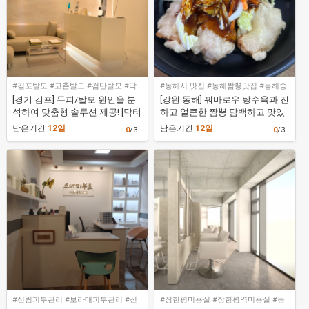
#김포탈모 #고촌탈모 #검단탈모 #닥
#동해시 맛집 #동해짬뽕맛집 #동해중
터모락 김포풍무점
식 #율짬뽕
[경기 김포] 두피/탈모 원인을 분
[강원 동해] 꿔바로우 탕수육과 진
석하여 맞춤형 솔루션 제공! [닥터
하고 얼큰한 짬뽕 담백하고 맛있
모락 김포풍무점]
는 짜장 맛보세요! [율짬뽕]
남은기간
12일
남은기간
12일
0
/3
0
/3
#신림피부관리 #보라매피부관리 #신
#장한평미용실 #장한평역미용실 #동
림역피부관리 #소녀피부로
대문미용실 #장안동미용실 #도아살롱