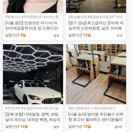
#증명사진 #건대증명사진 #건대스튜
#분당헬스장 #분당pt #야탑역PT #야
디오
탑역헬스장 #카인드짐 휘트니스 헬스
[서울 광진] 인생샷은 여기서! 어
[경기 성남] 최고급머신 준비에 여
&PT 야탑역점
린이대공원역 바로 앞 스튜디오!
심저격 스트레칭존, 넓은 프리웨
[에필로그스튜디오]
이트존 공간! [카인드짐 휘트니스
남은기간
5일
남은기간
12일
0
/5
1
/3
헬스&PT 야탑역점]
#문덕세차 #포항문덕세차 #오천스팀
#방이동필라테스 #송파필라테스
세차 #문덕손세차 #제이원카워시문덕
[경북 포항] 디테일링, 광택, 코팅,
[서울 송파] 방이동 주민들이 선택
점
실내 크리닝, 내외장 복원, 최상의
한 최고의 필라테스 센터 [윤필라
퀄리티를 보장받는곳 ! [제이원카
테스 방이점]
남은기간
12일
남은기간
12일
0
/3
0
/10
워시 문덕점]