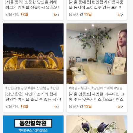
[서울 동작] 소중한 당신을 위해
[서울 동대문] 편안함과 아름다움
장안점
최고의 케어를 선물하세요! [소녀
을 동시에 느끼실수 있는 프리미
피부로]
엄 미용실! [도아살롱 장안점]
남은기간
12일
남은기간
12일
5
/1
3
/2
#합천글램핑장 #황매산글램핑 #합천
#목동피부관리 #당산에스테틱 #영등
가볼만한곳 #별보다글램핑
포윤곽관리 #오스킨앤스파
[경남 합천] 자연의 소리와 함께
[서울 영등포] 다양한 피부타입 그
편안한 휴식을 즐길 수 있는 공간!
에 맞는 맞춤서비스! [오스킨앤스
[별보다글램핑]
파]
남은기간
12일
남은기간
12일
1
/3
10
/2