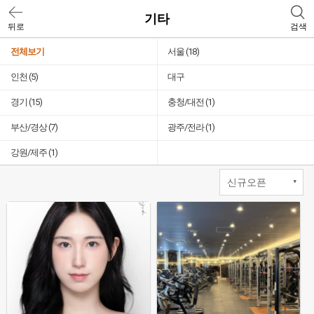
기타
뒤로
검색
전체보기
서울
(18)
인천
(5)
대구
경기
(15)
충청/대전
(1)
부산/경상
(7)
광주/전라
(1)
강원/제주
(1)